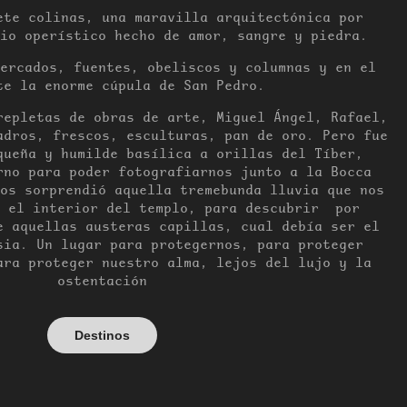
ete colinas, una maravilla arquitectónica por
io operístico hecho de amor, sangre y piedra.
ercados, fuentes, obeliscos y columnas y en el
te la enorme cúpula de San Pedro.
repletas de obras de arte, Miguel Ángel, Rafael,
adros, frescos, esculturas, pan de oro. Pero fue
queña y humilde basílica a orillas del Tíber,
rno para poder fotografiarnos junto a la Bocca
os sorprendió aquella tremebunda lluvia que nos
n el interior del templo, para descubrir por
e aquellas austeras capillas, cual debía ser el
sia. Un lugar para protegernos, para proteger
ara proteger nuestro alma, lejos del lujo y la
ostentación
Destinos